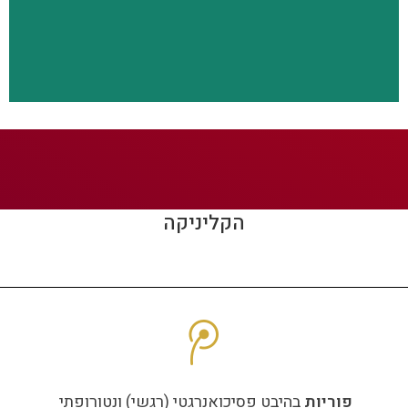
להמשך קריאה
הקליניקה
פוריות
בהיבט פסיכואנרגטי (רגשי) ונטורופתי