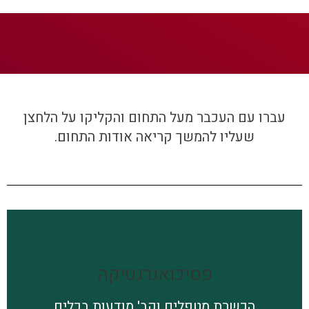
עברו עם העכבר מעל התחום והקליקו על הלחצן
שעליו להמשך קריאה אודות התחום.
פסיכואנרגטיקה
פסיכואנרגטיקה
גישה מעמיקה רגשית-אנרגטית לרבדי גוף-נפש-נשמה נוצרה
ופותחה
הכשרת מטפלים וקב' מודעות בכלים