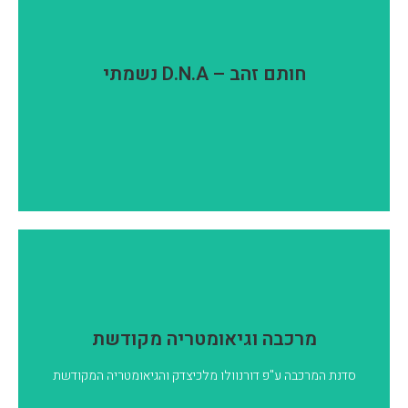
חותם זהב – D.N.A נשמתי
צפניו ורזיו חבויים בפנימיות התורה לגילוי התפתחות האדם
חותם זהב – D.N.A נשמתי
בשאיפתו לאמת הצרופה
ובקבלת מפתחות נשמה!
להמשך קריאה
מרכבה וגיאומטריה מקודשת
המרכבה הינה טכניקה מדיטטיבית שנועדה תוך חיבור הגוף,
מרכבה וגיאומטריה מקודשת
הרוח והנשמה דהיינו: Mer-Ka-Ba להעביר את המודעות מרובד
לרובד תוך התחברות לאור הבריאה.
סדנת המרכבה ע"פ דורנוולו מלכיצדק והגיאומטריה המקודשת