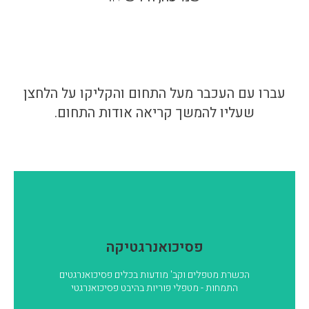
09-9566803 שלוחה 1
עברו עם העכבר מעל התחום והקליקו על הלחצן
שעליו להמשך קריאה אודות התחום.
פסיכואנרגטיקה
גישה מעמיקה רגשית-אנרגטית לרבדי גוף-נפש-נשמה נוצרה
פסיכואנרגטיקה
ופותחה
ע"י דר' אביטל איזנמן N.D בזיקה לעקרונות פילוסופים
פסיכותרפויטים
הכשרת מטפלים וקב' מודעות בכלים פסיכואנרגטים
ובזיקה ליונג – אבי פסיכולוגית המעמקים.
התמחות - מטפלי פוריות בהיבט פסיכואנרגטי